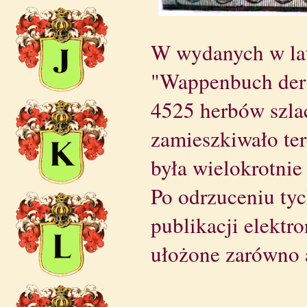
W wydanych w lat
"Wappenbuch der 
4525 herbów szlac
zamieszkiwało te
była wielokrotnie
Po odrzuceniu tyc
publikacji elektr
ułożone zarówno a