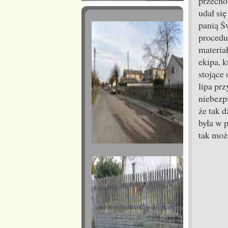
przecho
udał się
panią Ś
procedu
materiał
ekipa, k
stojące 
lipa prz
niebezp
że tak d
była w p
tak moż