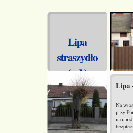
Lipa
straszydło
(c.d.)
Lipa -
Na wios
przy Po
na chodn
bezpiec