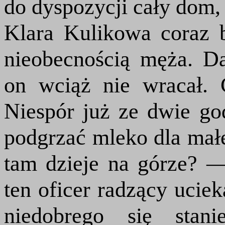
do dyspozycji cały dom, a
Klara Kulikowa coraz b
nieobecnością męża. D
on wciąż nie wracał. 
Niespór już ze dwie go
podgrzać mleko dla małej
tam dzieje na górze? —
ten oficer radzący ucie
niedobrego się stan