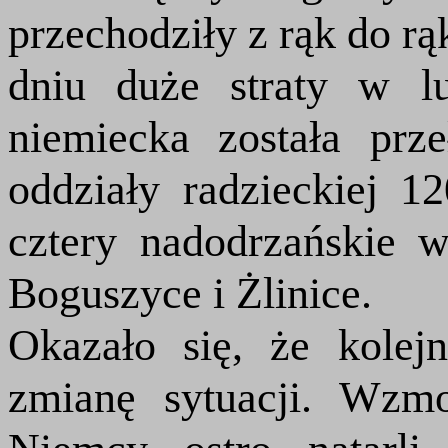
przechodziły z rąk do rą
dniu duże straty w lu
niemiecka została pr
oddziały radzieckiej 1
cztery nadodrzańskie 
Boguszyce i Żlinice.
Okazało się, że kolej
zmianę sytuacji. Wzmo