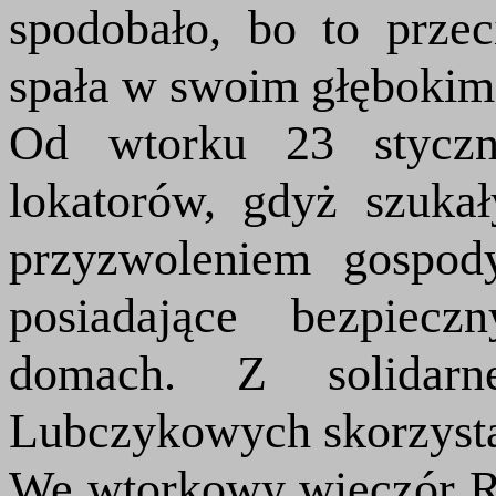
spodobało, bo to prze
spała w swoim głębokim
Od wtorku 23 styczn
lokatorów, gdyż szuka
przyzwoleniem gospod
posiadające bezpiec
domach. Z solidarn
Lubczykowych skorzystal
We wtorkowy wieczór Ro