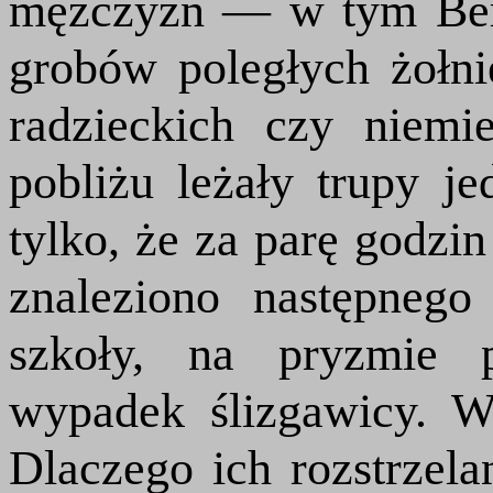
mężczyzn — w tym Ber
grobów poległych żołn
radzieckich czy niem
pobliżu leżały trupy je
tylko, że za parę godzin
znaleziono następnego
szkoły, na pryzmie 
wypadek ślizgawicy. Ws
Dlaczego ich rozstrzelan