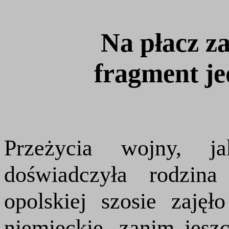
Na płacz za
fragment je
Przeżycia wojny, j
doświadczyła rodzin
opolskiej szosie zaję
niemieckie, zanim jesz