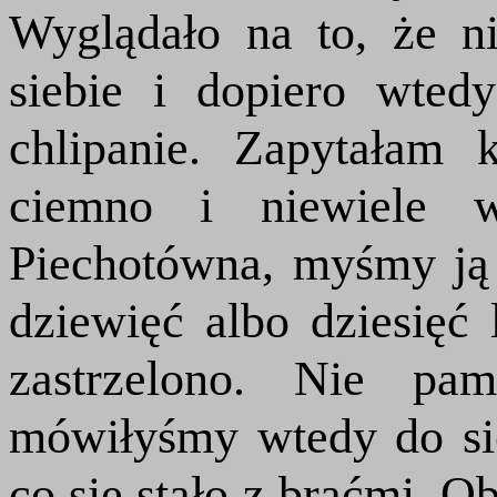
Wyglądało na to, że n
siebie i dopiero wted
chlipanie. Zapytałam 
ciemno i niewiele w
Piechotówna, myśmy ją
dziewięć albo dziesięć 
zastrzelono. Nie p
mówiłyśmy wtedy do sie
co się stało z braćmi. Ob