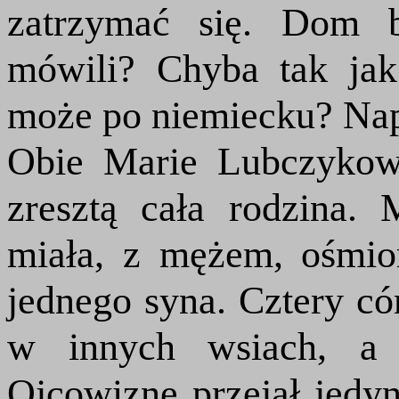
zatrzymać się. Dom b
mówili? Chyba tak ja
może po niemiecku? Nap
Obie Marie Lubczykowe
zresztą cała rodzina.
miała, z mężem, ośmio
jednego syna. Cztery có
w innych wsiach, a t
Ojcowiznę przejął jedy