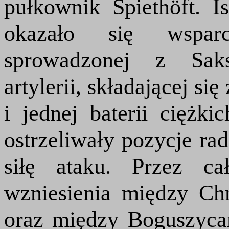
pułkownik Spiethöft. I
okazało się wsparci
sprowadzonej z Saks
artylerii, składającej si
i jednej baterii ciężk
ostrzeliwały pozycje rad
siłę ataku. Przez ca
wzniesienia między Ch
oraz między Boguszycam