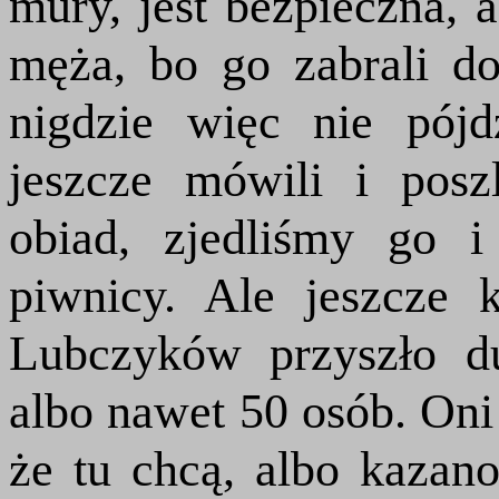
mury, jest bezpieczna,
męża, bo go zabrali do
nigdzie więc nie pój
jeszcze mówili i pos
obiad, zjedliśmy go 
piwnicy. Ale jeszcze 
Lubczyków przyszło d
albo nawet 50 osób. Oni 
że tu chcą, albo kaza