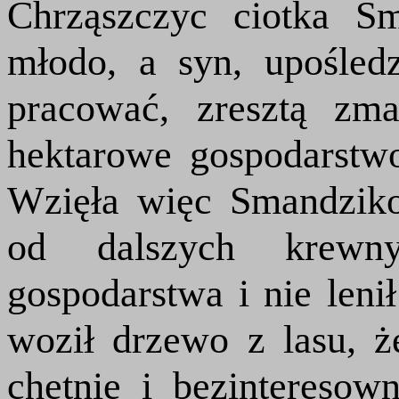
Chrząszczyc ciotka S
młodo, a syn, upośled
pracować, zresztą zm
hektarowe gospodarstw
Wzięła więc Smandzik
od dalszych krewn
gospodarstwa i nie lenił
woził drzewo z lasu, 
chętnie i bezinteresow