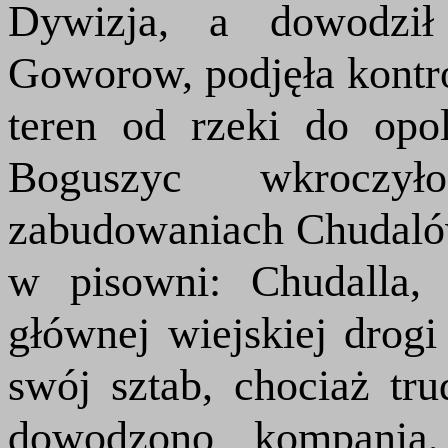
Dywizja, a dowodził
Goworow, podjęła kontr
teren od rzeki do opo
Boguszyc wkrocz
zabudowaniach Chudalów
w pisowni: Chudalla, 
głównej wiejskiej drogi
swój sztab, chociaż tru
dowodzono kompanią,