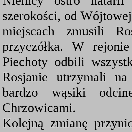
Niemcy ostro natarli
szerokości, od Wójtowe
miejscach zmusili R
przyczółka. W rejoni
Piechoty odbili wszyst
Rosjanie utrzymali n
bardzo wąsiki odci
Chrzowicami.
Kolejną zmianę przynio