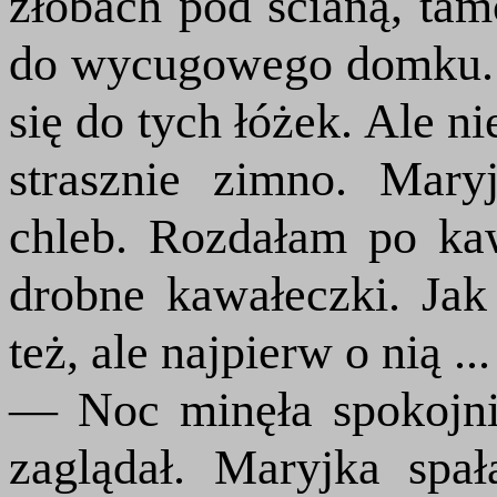
żłobach pod ścianą, tam
do wycugowego domku. 
się do tych łóżek. Ale n
strasznie zimno. Mary
chleb. Rozdałam po ka
drobne kawałeczki. Jak 
też, ale najpierw o nią ...
— Noc minęła spokojnie
zaglądał. Maryjka spa