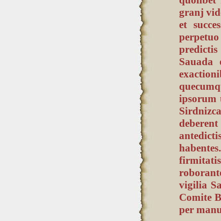
granj vid
et succe
perpetuo
predicti
Sauada 
exaction
quecumq
ipsorum u
Sirdniz
deberent
antedict
habentes
firmitat
roborant
vigilia S
Comite B
per manu