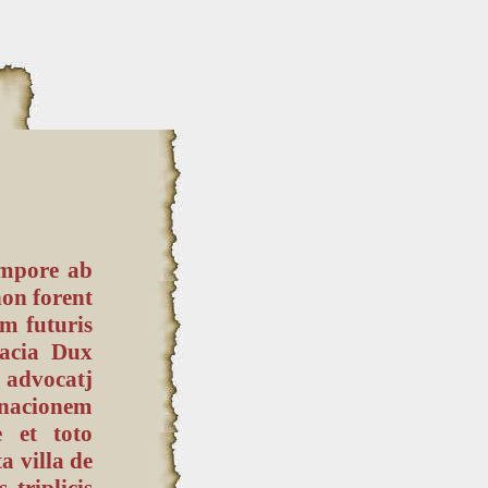
empore ab
non forent
m futuris
racia Dux
advocatj
nacionem
 et toto
a villa de
triplicis