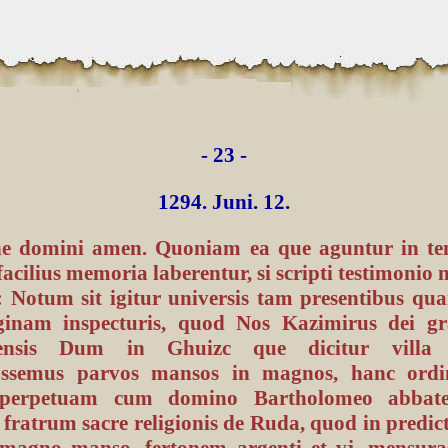
- 23 -
1294. Juni. 12.
e domini amen. Quoniam ea que aguntur in t
cilius memoria laberentur, si scripti testimonio 
: Notum sit igitur universis tam presentibus qua
inam inspecturis, quod Nos Kazimirus dei g
ensis Dum in Ghuizc que dicitur villa 
ssemus parvos mansos in magnos, hanc ordi
 perpetuam cum domino Bartholomeo abbate
fratrum sacre religionis de Ruda, quod in predict
 magno manso, fertonem argenti et vj. mensuras 