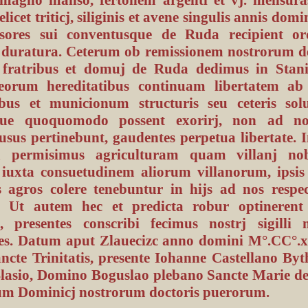
elicet triticj, siliginis et avene singulis annis dom
ssores sui conventusque de Ruda recipient or
 duratura. Ceterum ob remissionem nostrorum d
s fratribus et domuj de Ruda dedimus in Stani
eorum hereditatibus continuam libertatem ab
ibus et municionum structuris seu ceteris solu
ue quoquomodo possent exorirj, non ad nos
sus pertinebunt, gaudentes perpetua libertate. 
ca permisimus agriculturam quam villanj nob
 iuxta consuetudinem aliorum villanorum, ipsis 
is agros colere tenebuntur in hijs ad nos resp
. Ut autem hec et predicta robur optinerent
is, presentes conscribi fecimus nostrj sigilli
es. Datum aput Zlauecizc anno domini M°.CC°.xc°.
ancte Trinitatis, presente Iohanne Castellano By
lasio, Domino Boguslao plebano Sancte Marie d
m Dominicj nostrorum doctoris puerorum.