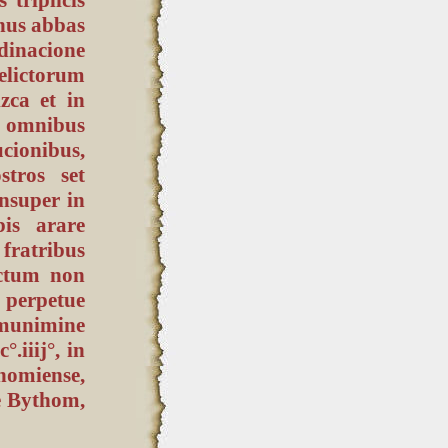
inus abbas
dinacione
elictorum
zca et in
 omnibus
cionibus,
tros set
Insuper in
is arare
fratribus
ectum non
 perpetue
 munimine
iiij°, in
thomiense,
e Bythom,