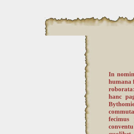
In nomin
humana fa
roborata
hanc pag
Bythomi
commuta
fecimus
conventu 
quolibet