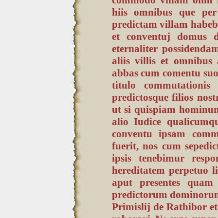
hiis omnibus que pe
predictam villam habe
et conventuj domus 
eternaliter possidend
aliis villis et omnibus 
abbas cum comentu suo no
titulo commutationis
predictosque filios nost
ut si quispiam hominum
alio Iudice qualicumq
conventu ipsam comm
fuerit, nos cum sepedict
ipsis tenebimur resp
hereditatem perpetuo l
aput presentes quam a
predictorum dominorum
Primislij de Rathibor 