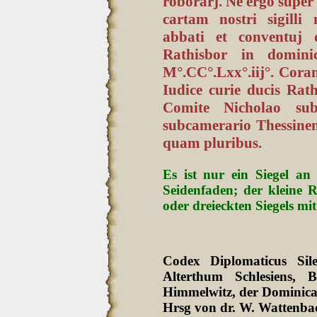
roborarj. Ne ergo super 
cartam nostri sigill
abbati et conventuj
Rathisbor in domin
M°.CC°.Lxx°.iij°. Coram
Iudice curie ducis Rat
Comite Nicholao sub
subcamerario Thessinen
quam pluribus.
Es ist nur ein Siegel a
Seidenfaden; der kleine R
oder dreieckten Siegels m
Codex Diplomaticus Sil
Alterthum Schlesiens
Himmelwitz, der Dominica
Hrsg von dr. W. Wattenbac