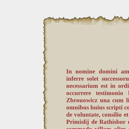
In nomine domini am
inferre solet success
necessarium est in ord
occurrere testimonio 
Zbrouowicz una cum li
omnibus huius scripti 
de voluntate, consilio 
Primislij de Rathisbor e
commodo villam olim 