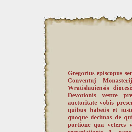
Gregorius episcopus serv
Conventuj Monasterij
Wratislauiensis dioce
Devotionis vestre pr
auctoritate vobis prese
quibus habetis et iust
quoque decimas de qui
portione qua veteres v
recordationis A. pap