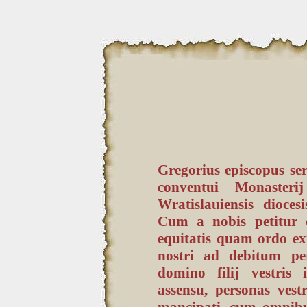
Gregorius episcopus serv
conventui Monasterij
Wratislauiensis dioce
Cum a nobis petitur 
equitatis quam ordo exig
nostri ad debitum per
domino filij vestris 
assensu, personas vest
mancipati, cum omnibu